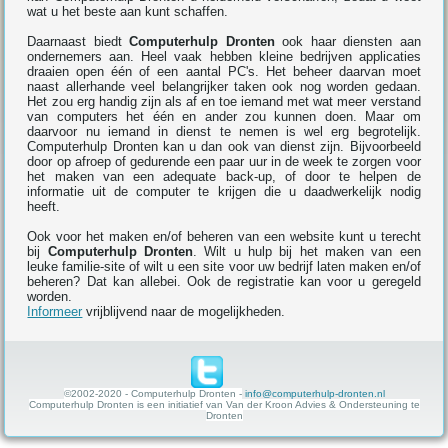
wat u het beste aan kunt schaffen.
Daarnaast biedt
Computerhulp Dronten
ook haar diensten aan
ondernemers aan. Heel vaak hebben kleine bedrijven applicaties
draaien open één of een aantal PC's. Het beheer daarvan moet
naast allerhande veel belangrijker taken ook nog worden gedaan.
Het zou erg handig zijn als af en toe iemand met wat meer verstand
van computers het één en ander zou kunnen doen. Maar om
daarvoor nu iemand in dienst te nemen is wel erg begrotelijk.
Computerhulp Dronten kan u dan ook van dienst zijn. Bijvoorbeeld
door op afroep of gedurende een paar uur in de week te zorgen voor
het maken van een adequate back-up, of door te helpen de
informatie uit de computer te krijgen die u daadwerkelijk nodig
heeft.
Ook voor het maken en/of beheren van een website kunt u terecht
bij
Computerhulp Dronten
. Wilt u hulp bij het maken van een
leuke familie-site of wilt u een site voor uw bedrijf laten maken en/of
beheren? Dat kan allebei. Ook de registratie kan voor u geregeld
worden.
Informeer
vrijblijvend naar de mogelijkheden.
©2002-2020 - Computerhulp Dronten -
info@computerhulp-dronten.nl
Computerhulp Dronten is een initiatief van Van der Kroon Advies & Ondersteuning te
Dronten