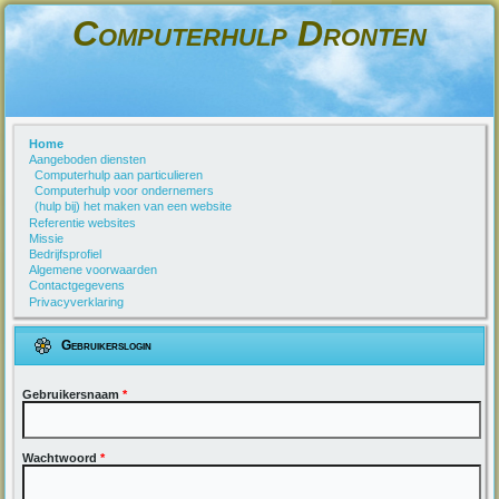
Computerhulp Dronten
Home
Aangeboden diensten
Computerhulp aan particulieren
Computerhulp voor ondernemers
(hulp bij) het maken van een website
Referentie websites
Missie
Bedrijfsprofiel
Algemene voorwaarden
Contactgegevens
Privacyverklaring
Gebruikerslogin
Gebruikersnaam
*
Wachtwoord
*