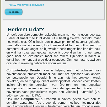
Nieuw wachtwoord aanvragen
Herkent u dat?
U heeft een dure computer gekocht, maar nu heeft u geen idee wat
u daar allemaal mee kunt doen. Of u heeft glasvezel besteld, maar
het werkt niet. Of u heeft een nieuwe printer of scanner gekocht,
maar alles wat er gebeurt, functioneren doet het niet. Of u heeft uw
computer al wat langer, en hij wordt steeds trager; hoe kan dat nou,
en wat kan daar aan gedaan worden? Bovendien kunt u wel terug
gaan naar de leverancier, maar die rekent zijn forse uurtarief al
vanaf het moment dat u de deur opendoet. Om nog maar te zwijgen
over de in rekening gebrachte voorrijkosten.
Computerhulp Dronten
kan u helpen, met het oplossen van
bovenstaande problemen maar ook met het oplossen van andere
computerproblemen. Doordat bij u aan huis het probleem wordt
bekeken, en zo mogelijk direct wordt opgelost. Zonder voorrijkosten
indien binnen de dorpskern van Dronten, en met beperkte
voorrijkosten binnen de rest van de gemeente Dronten. En
bovendien voor particulieren tegen een vriendelijk uurtarief (v.a.
€40,- per uur, incl. BTW).
Ook kan
Computerhulp Dronten
u advies geven over aan te
schaffen apparatuur: Als u door de bomen het bos niet meer ziet
kan Computerhulp Dronten u helderheid verschaffen, zodat u weet